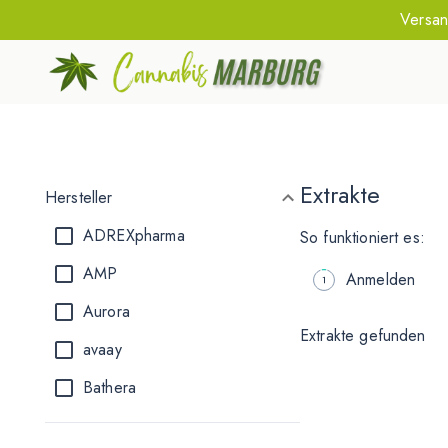
Versan
Extrakte
Hersteller
ADREXpharma
So funktioniert es:
AMP
Anmelden
Aurora
Extrakte gefunden
avaay
Bathera
BC Green