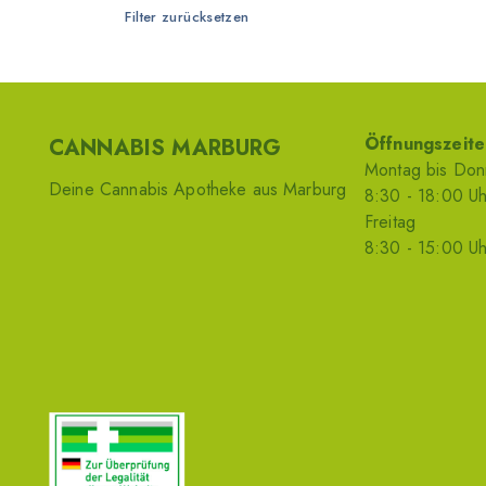
Filter zurücksetzen
IMC
KHIRON Europe
Montu Group
Öffnungszeite
CANNABIS MARBURG
Nimbus Health
Montag bis Don
Deine Cannabis Apotheke aus Marburg
Remexian Pharma
8
:30
- 18
:00
Uh
Freitag
8
:30
- 15
:00
Uh