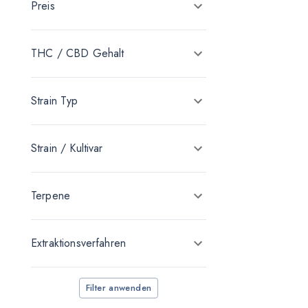
Preis
Bedrocan
Canify
THC / CBD Gehalt
Cannamedical
Canopy Medical
Strain Typ
Cantourage
canymed
Strain / Kultivar
Demecan
Dopiopharm
Terpene
Drapalin Pharmaceuticals
Extraktionsverfahren
enua Pharma
Four 20 Pharma
Filter anwenden
GROW