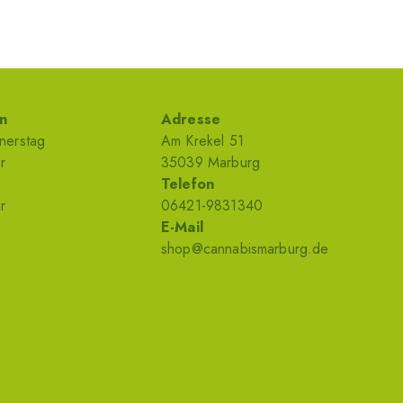
n
Adresse
nerstag
Am Krekel 51
r
35039 Marburg
Telefon
r
06421-9831340
E-Mail
shop@cannabismarburg.de